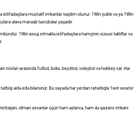
ə istifadəçilərə müxtəlif imkanlar təqdim olunur. 1Win yukle və ya 1Win
ulara əlavə maraqlı təcrübələr yaşadır.
ündür. 1Win вход etməklə istifadəçilərə həmçinin xüsusi təkliflər və
z.
növləri arasında futbol, boks, beyzbol, voleybol və hokkey var. Hər
ətbiqi əldə edə bilərsiniz. Bu sayədə hər yerdən rahatlıqla 1win aviator
 Azerbaijan, idman sevənlər üçün həm əyləncə, həm də qazanc imkanı