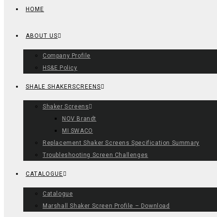
HOME
ABOUT US
Company Profile
HS&E Policy
SHALE SHAKERSCREENS
Shaker Screens
NOV Brandt
MI SWACO
Replacement Shaker Screens Specification Summary
Troubleshooting Screen Challenges
CATALOGUE
Catalogue
Marshall Shaker Screen Profile – Download