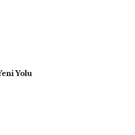
Yeni Yolu