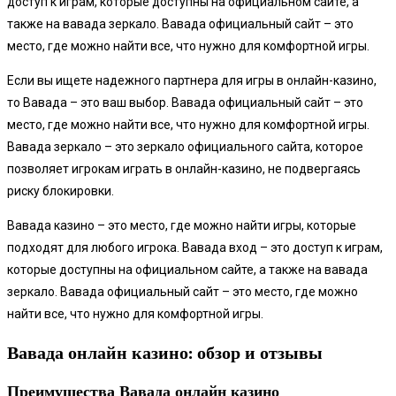
доступ к играм, которые доступны на официальном сайте, а
также на вавада зеркало. Вавада официальный сайт – это
место, где можно найти все, что нужно для комфортной игры.
Если вы ищете надежного партнера для игры в онлайн-казино,
то Вавада – это ваш выбор. Вавада официальный сайт – это
место, где можно найти все, что нужно для комфортной игры.
Вавада зеркало – это зеркало официального сайта, которое
позволяет игрокам играть в онлайн-казино, не подвергаясь
риску блокировки.
Вавада казино – это место, где можно найти игры, которые
подходят для любого игрока. Вавада вход – это доступ к играм,
которые доступны на официальном сайте, а также на вавада
зеркало. Вавада официальный сайт – это место, где можно
найти все, что нужно для комфортной игры.
Вавада онлайн казино: обзор и отзывы
Преимущества Вавада онлайн казино