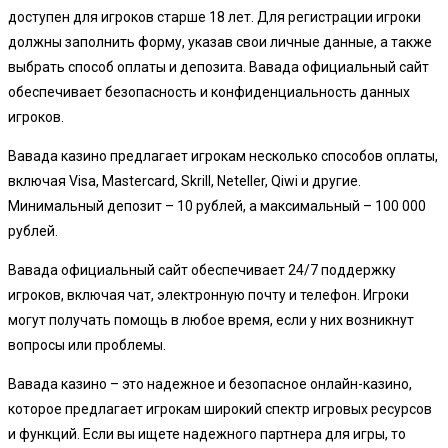
доступен для игроков старше 18 лет. Для регистрации игроки
должны заполнить форму, указав свои личные данные, а также
выбрать способ оплаты и депозита. Вавада официальный сайт
обеспечивает безопасность и конфиденциальность данных
игроков.
Вавада казино предлагает игрокам несколько способов оплаты,
включая Visa, Mastercard, Skrill, Neteller, Qiwi и другие.
Минимальный депозит – 10 рублей, а максимальный – 100 000
рублей.
Вавада официальный сайт обеспечивает 24/7 поддержку
игроков, включая чат, электронную почту и телефон. Игроки
могут получать помощь в любое время, если у них возникнут
вопросы или проблемы.
Вавада казино – это надежное и безопасное онлайн-казино,
которое предлагает игрокам широкий спектр игровых ресурсов
и функций. Если вы ищете надежного партнера для игры, то