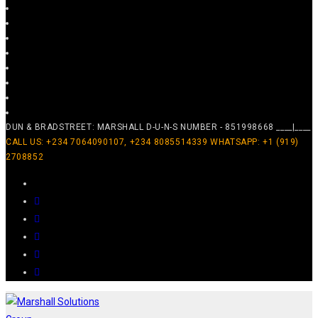
DUN & BRADSTREET: MARSHALL D-U-N-S NUMBER - 851998668 ____|____
CALL US: +234 7064090107, +234 8085514339 WHATSAPP: +1 (919)
2708852