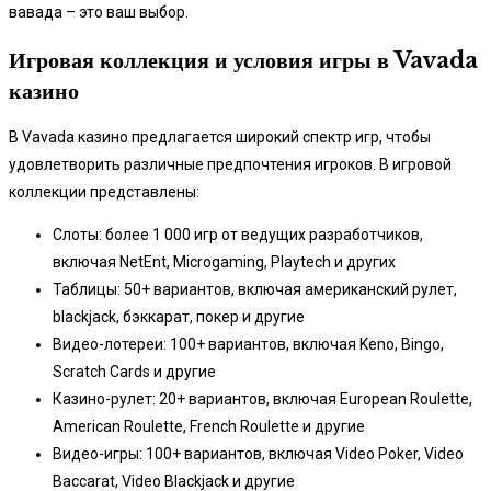
вавада – это ваш выбор.
Игровая коллекция и условия игры в Vavada
казино
В Vavada казино предлагается широкий спектр игр, чтобы
удовлетворить различные предпочтения игроков. В игровой
коллекции представлены:
Слоты: более 1 000 игр от ведущих разработчиков,
включая NetEnt, Microgaming, Playtech и других
Таблицы: 50+ вариантов, включая американский рулет,
blackjack, бэккарат, покер и другие
Видео-лотереи: 100+ вариантов, включая Keno, Bingo,
Scratch Cards и другие
Казино-рулет: 20+ вариантов, включая European Roulette,
American Roulette, French Roulette и другие
Видео-игры: 100+ вариантов, включая Video Poker, Video
Baccarat, Video Blackjack и другие