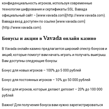
конфиденциальность игроков, используя современные
технологии шифрования и сертификаты SSL. Вавада
официальный сайт – [www.vavada.com](http://www.vavada.com).
Вавада вход доступен по ссылке [www.vavada.com]
(http://www.vavada.com).
Бонусы и акции в Vavada онлайн казино
В Vavada онлайн казино предлагается широкий спектр бонусов и
акций, которые помогут вам начать играть и получать выигрыш.
Вам доступны следующие бонусы:
Бонус для новых игроков – 100% до 5 000 рублей
Бонус для постоянных игроков – 10% до 50 000 рублей
Бонус для игроков, которые делают депозит – 20% до 100 000
рублей
Важно! Для получения бонуса вам нужно зарегистрироваться