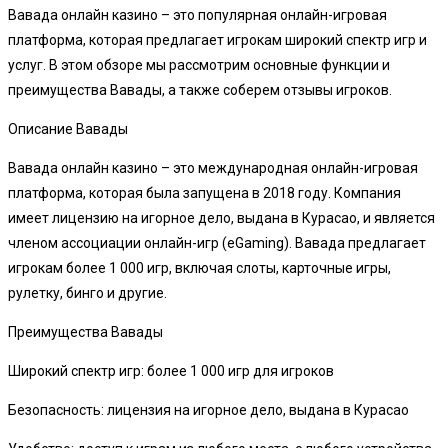
Вавада онлайн казино – это популярная онлайн-игровая
платформа, которая предлагает игрокам широкий спектр игр и
услуг. В этом обзоре мы рассмотрим основные функции и
преимущества Вавады, а также соберем отзывы игроков.
Описание Вавады
Вавада онлайн казино – это международная онлайн-игровая
платформа, которая была запущена в 2018 году. Компания
имеет лицензию на игорное дело, выдана в Курасао, и является
членом ассоциации онлайн-игр (eGaming). Вавада предлагает
игрокам более 1 000 игр, включая слоты, карточные игры,
рулетку, бинго и другие.
Преимущества Вавады
Широкий спектр игр: более 1 000 игр для игроков
Безопасность: лицензия на игорное дело, выдана в Курасао