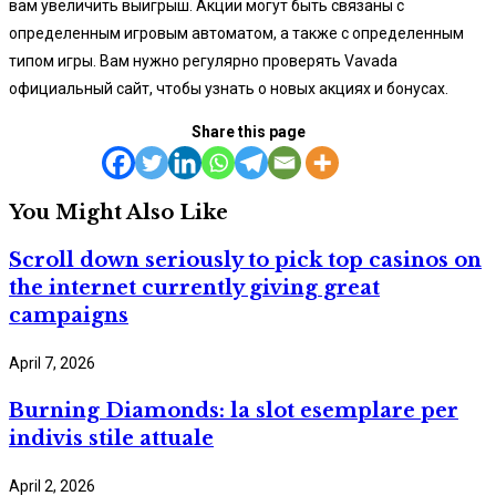
вам увеличить выигрыш. Акции могут быть связаны с
определенным игровым автоматом, а также с определенным
типом игры. Вам нужно регулярно проверять Vavada
официальный сайт, чтобы узнать о новых акциях и бонусах.
Share this page
You Might Also Like
Scroll down seriously to pick top casinos on
the internet currently giving great
campaigns
April 7, 2026
Burning Diamonds: la slot esemplare per
indivis stile attuale
April 2, 2026