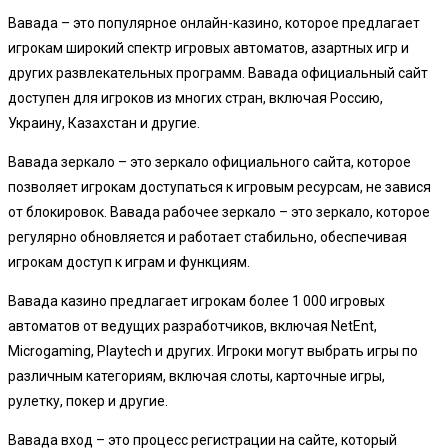
Вавада – это популярное онлайн-казино, которое предлагает
игрокам широкий спектр игровых автоматов, азартных игр и
других развлекательных программ. Вавада официальный сайт
доступен для игроков из многих стран, включая Россию,
Украину, Казахстан и другие.
Вавада зеркало – это зеркало официального сайта, которое
позволяет игрокам доступаться к игровым ресурсам, не завися
от блокировок. Вавада рабочее зеркало – это зеркало, которое
регулярно обновляется и работает стабильно, обеспечивая
игрокам доступ к играм и функциям.
Вавада казино предлагает игрокам более 1 000 игровых
автоматов от ведущих разработчиков, включая NetEnt,
Microgaming, Playtech и других. Игроки могут выбрать игры по
различным категориям, включая слоты, карточные игры,
рулетку, покер и другие.
Вавада вход – это процесс регистрации на сайте, который