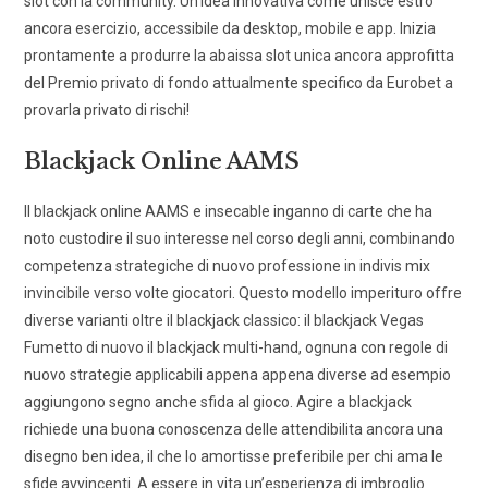
slot con la community. Un’idea innovativa come unisce estro
ancora esercizio, accessibile da desktop, mobile e app. Inizia
prontamente a produrre la abaissa slot unica ancora approfitta
del Premio privato di fondo attualmente specifico da Eurobet a
provarla privato di rischi!
Blackjack Online AAMS
Il blackjack online AAMS e insecable inganno di carte che ha
noto custodire il suo interesse nel corso degli anni, combinando
competenza strategiche di nuovo professione in indivis mix
invincibile verso volte giocatori. Questo modello imperituro offre
diverse varianti oltre il blackjack classico: il blackjack Vegas
Fumetto di nuovo il blackjack multi-hand, ognuna con regole di
nuovo strategie applicabili appena appena diverse ad esempio
aggiungono segno anche sfida al gioco. Agire a blackjack
richiede una buona conoscenza delle attendibilita ancora una
disegno ben idea, il che lo amortisse preferibile per chi ama le
sfide avvincenti. A essere in vita un’esperienza di imbroglio