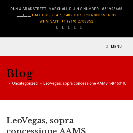
DUN & BRADSTREET: MARSHALL D-U-N-S NUMBER - 851998668
____|____
CALL US: +234 7064090107, +234 8085514339
WHATSAPP: +1 (919) 2708852
MENU
Blog
>
Uncategorized
>
LeoVegas, sopra concessione AAMS n�16019, e illus
LeoVegas, sopra
concessione AAMS