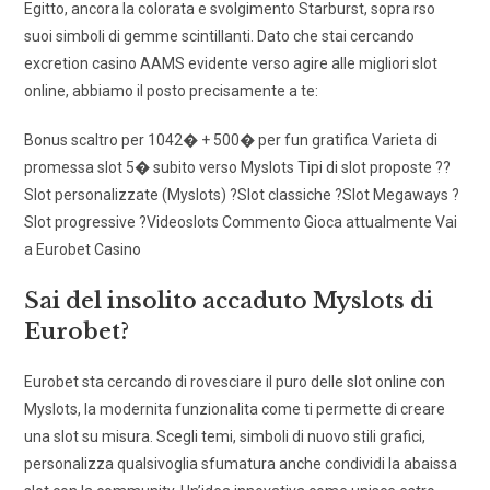
Egitto, ancora la colorata e svolgimento Starburst, sopra rso
suoi simboli di gemme scintillanti. Dato che stai cercando
excretion casino AAMS evidente verso agire alle migliori slot
online, abbiamo il posto precisamente a te:
Bonus scaltro per 1042� + 500� per fun gratifica Varieta di
promessa slot 5� subito verso Myslots Tipi di slot proposte ??
Slot personalizzate (Myslots) ?Slot classiche ?Slot Megaways ?
Slot progressive ?Videoslots Commento Gioca attualmente Vai
a Eurobet Casino
Sai del insolito accaduto Myslots di
Eurobet?
Eurobet sta cercando di rovesciare il puro delle slot online con
Myslots, la modernita funzionalita come ti permette di creare
una slot su misura. Scegli temi, simboli di nuovo stili grafici,
personalizza qualsivoglia sfumatura anche condividi la abaissa