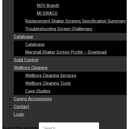
NOV Brandt
MI SWACO
Replacement Shaker Screens Specification Summary
Troubleshooting Screen Challenges
Catalogue
Catalogue
Marshall Shaker Screen Profile – Download
Solid Control
Wellbore Cleaning
Wellbore Cleaning Services
Wellbore Cleaning Tools
Case Studies
Casing Accessories
Contact
Login
Search this website