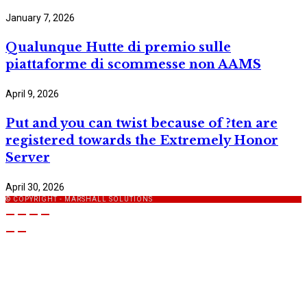
January 7, 2026
Qualunque Hutte di premio sulle
piattaforme di scommesse non AAMS
April 9, 2026
Put and you can twist because of ?ten are
registered towards the Extremely Honor
Server
April 30, 2026
© COPYRIGHT - MARSHALL SOLUTIONS