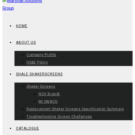
HOME
ABOUT US
Company Profile
HS&E Policy
SHALE SHAKERSCREENS
Shaker Screens
NOV Brandt
MI SWACO
Replacement Shaker Screens Specification Summary
Troubleshooting Screen Challenges
CATALOGUE