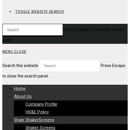
TOGGLE WEBSITE SEARCH
Press Escape to close the search
panel.
MENU
CLOSE
Search this website
Press Escape
to close the search panel.
Home
About Us
Company Profile
HS&E Policy
Shale ShakerScreens
Shaker Screens