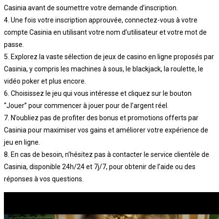
Casinia avant de soumettre votre demande d’inscription.
4. Une fois votre inscription approuvée, connectez-vous à votre
compte Casinia en utilisant votre nom d’utilisateur et votre mot de
passe.
5. Explorez la vaste sélection de jeux de casino en ligne proposés par
Casinia, y compris les machines à sous, le blackjack, la roulette, le
vidéo poker et plus encore.
6. Choisissez le jeu qui vous intéresse et cliquez sur le bouton
“Jouer” pour commencer à jouer pour de l’argent réel.
7. N’oubliez pas de profiter des bonus et promotions offerts par
Casinia pour maximiser vos gains et améliorer votre expérience de
jeu en ligne.
8. En cas de besoin, n’hésitez pas à contacter le service clientèle de
Casinia, disponible 24h/24 et 7j/7, pour obtenir de l’aide ou des
réponses à vos questions.