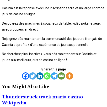
Casinia est la réponse avec une inscription facile et un large choix de
jeux de casino en ligne.
Découvrez des machines à sous, jeux de table, vidéo poker et jeux
avec croupiers en direct.
Rejoignez dès maintenant la communauté des joueurs français de
Casinia et profitez d’une expérience de jeu exceptionnelle.
Ne cherchez plus, inscrivez-vous dès maintenant sur Casinia et
jouez aux meilleurs jeux de casino en ligne !
Share this page
You Might Also Like
Thunderstruck track maria casino
Wikipedia