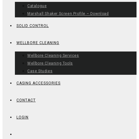
Catalogue
Marshall Shaker Screen Profile – Download
SOLID CONTROL
WELLBORE CLEANING
Wellbore Cleaning Services
Wellbore Cleaning Tools
Case Studies
CASING ACCESSORIES
CONTACT
LOGIN