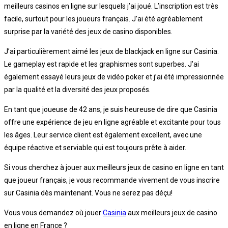
meilleurs casinos en ligne sur lesquels j’ai joué. L’inscription est très
facile, surtout pour les joueurs français. J’ai été agréablement
surprise par la variété des jeux de casino disponibles.
J’ai particulièrement aimé les jeux de blackjack en ligne sur Casinia.
Le gameplay est rapide et les graphismes sont superbes. J’ai
également essayé leurs jeux de vidéo poker et j’ai été impressionnée
par la qualité et la diversité des jeux proposés.
En tant que joueuse de 42 ans, je suis heureuse de dire que Casinia
offre une expérience de jeu en ligne agréable et excitante pour tous
les âges. Leur service client est également excellent, avec une
équipe réactive et serviable qui est toujours prête à aider.
Si vous cherchez à jouer aux meilleurs jeux de casino en ligne en tant
que joueur français, je vous recommande vivement de vous inscrire
sur Casinia dès maintenant. Vous ne serez pas déçu!
Vous vous demandez où jouer
Casinia
aux meilleurs jeux de casino
en ligne en France ?