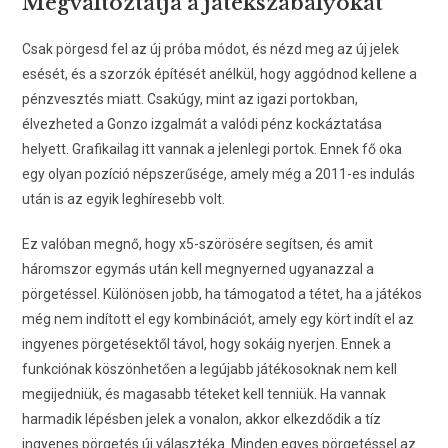
Megváltoztatja a játékszabályokat
Csak pörgesd fel az új próba módot, és nézd meg az új jelek
esését, és a szorzók építését anélkül, hogy aggódnod kellene a
pénzvesztés miatt. Csakúgy, mint az igazi portokban,
élvezheted a Gonzo izgalmát a valódi pénz kockáztatása
helyett. Grafikailag itt vannak a jelenlegi portok. Ennek fő oka
egy olyan pozíció népszerűsége, amely még a 2011-es indulás
után is az egyik leghíresebb volt.
Ez valóban megnő, hogy x5-szörösére segítsen, és amit
háromszor egymás után kell megnyerned ugyanazzal a
pörgetéssel. Különösen jobb, ha támogatod a tétet, ha a játékos
még nem indított el egy kombinációt, amely egy kört indít el az
ingyenes pörgetésektől távol, hogy sokáig nyerjen. Ennek a
funkciónak köszönhetően a legújabb játékosoknak nem kell
megijedniük, és magasabb téteket kell tenniük. Ha vannak
harmadik lépésben jelek a vonalon, akkor elkezdődik a tíz
ingyenes pörgetés új választéka. Minden egyes pörgetéssel az