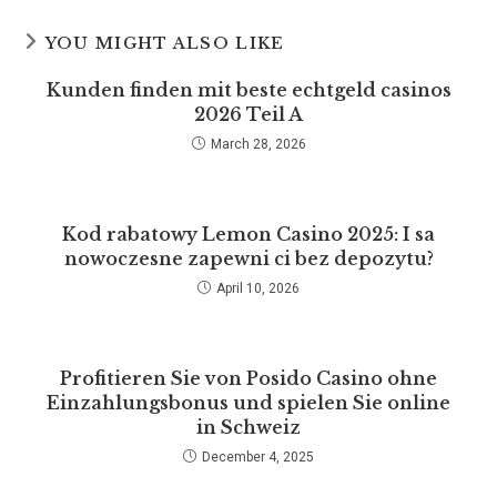
YOU MIGHT ALSO LIKE
Kunden finden mit beste echtgeld casinos
2026 Teil A
March 28, 2026
Kod rabatowy Lemon Casino 2025: I sa
nowoczesne zapewni ci bez depozytu?
April 10, 2026
Profitieren Sie von Posido Casino ohne
Einzahlungsbonus und spielen Sie online
in Schweiz
December 4, 2025