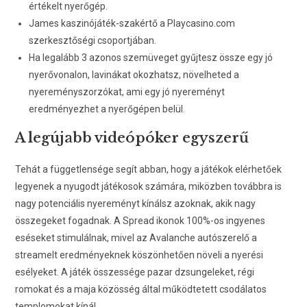
értékelt nyerőgép.
James kaszinójáték-szakértő a Playcasino.com
szerkesztőségi csoportjában.
Ha legalább 3 azonos szemüveget gyűjtesz össze egy jó
nyerővonalon, lavinákat okozhatsz, növelheted a
nyereményszorzókat, ami egy jó nyereményt
eredményezhet a nyerőgépen belül.
A legújabb videópóker egyszerű
Tehát a függetlensége segít abban, hogy a játékok elérhetőek
legyenek a nyugodt játékosok számára, miközben továbbra is
nagy potenciális nyereményt kínálsz azoknak, akik nagy
összegeket fogadnak. A Spread ikonok 100%-os ingyenes
eséseket stimulálnak, mivel az Avalanche autószerelő a
streamelt eredményeknek köszönhetően növeli a nyerési
esélyeket. A játék összessége pazar dzsungeleket, régi
romokat és a maja közösség által működtetett csodálatos
templomokat kínál.