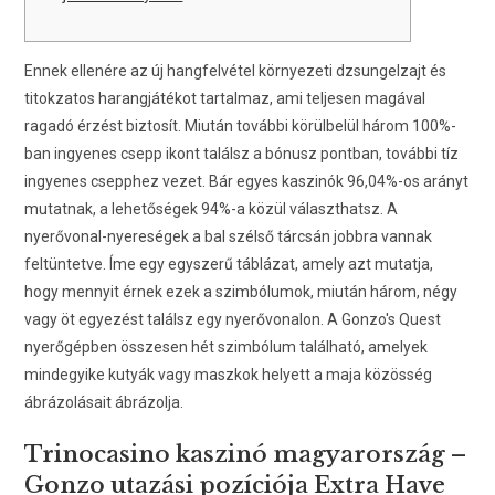
Ennek ellenére az új hangfelvétel környezeti dzsungelzajt és
titokzatos harangjátékot tartalmaz, ami teljesen magával
ragadó érzést biztosít. Miután további körülbelül három 100%-
ban ingyenes csepp ikont találsz a bónusz pontban, további tíz
ingyenes csepphez vezet. Bár egyes kaszinók 96,04%-os arányt
mutatnak, a lehetőségek 94%-a közül választhatsz. A
nyerővonal-nyereségek a bal szélső tárcsán jobbra vannak
feltüntetve.
Íme egy egyszerű táblázat, amely azt mutatja,
hogy mennyit érnek ezek a szimbólumok, miután három, négy
vagy öt egyezést találsz egy nyerővonalon. A Gonzo's Quest
nyerőgépben összesen hét szimbólum található, amelyek
mindegyike kutyák vagy maszkok helyett a maja közösség
ábrázolásait ábrázolja.
Trinocasino kaszinó magyarország –
Gonzo utazási pozíciója Extra Have